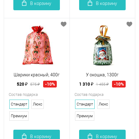
В корзину
В корзину
Шарики красный, 400г
У окошка, 1300г
520 ₽
1 310 ₽
-10%
-10%
575 ₽
1 455 ₽
Состав подарка
Состав подарка
Стандарт
Люкс
Стандарт
Люкс
Премиум
Премиум
В корзину
В корзину