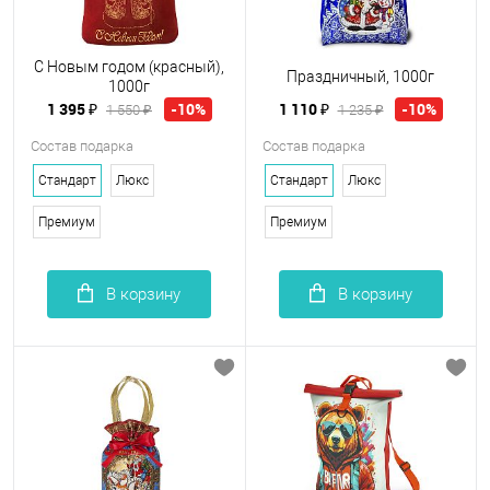
С Новым годом (красный),
Праздничный, 1000г
1000г
1 395 ₽
1 110 ₽
-10%
-10%
1 550 ₽
1 235 ₽
Состав подарка
Состав подарка
Стандарт
Люкс
Стандарт
Люкс
Премиум
Премиум
В корзину
В корзину