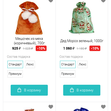
Мешочек из меха
Дед Мороз зеленый, 1000г
(коричневый), 700г
925 ₽
1 060 ₽
-10%
-10%
1 025 ₽
1 180 ₽
Состав подарка
Состав подарка
Стандарт
Люкс
Стандарт
Люкс
Премиум
Премиум
В корзину
В корзину