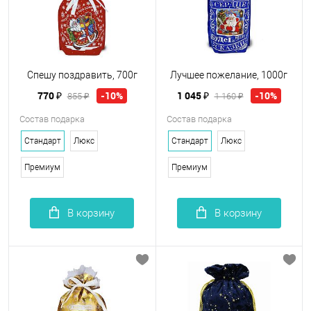
Спешу поздравить, 700г
Лучшее пожелание, 1000г
770 ₽
1 045 ₽
-10%
-10%
855 ₽
1 160 ₽
Состав подарка
Состав подарка
Стандарт
Люкс
Стандарт
Люкс
Премиум
Премиум
В корзину
В корзину