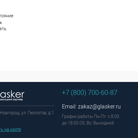
тояние
ть
ать
+7 (800) 700-60-87
Email:
zakaz@glasker.ru
Новгород, ул. Геологов, д.1
График работы Пн-Пт: с 8:00
до 18:00 Сб, Вс: Выходной
ь на карте